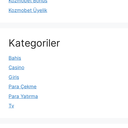
Kozmobet Bonus
Kozmobet Üyelik
Kategoriler
Bahis
Casino
Giriş
Para Çekme
Para Yatırma
Tv