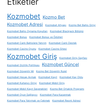
Etiketler
Kozmobet
Kozmo Bet
Kozmobet Adresi
Kozmobet Altyapı
Kozmo Bet Bahis Girişi
Kozmobet Bahis Oynama Koşulları
Kozmobet Blackjack Bölümü
Kozmobet Bonus
Kozmobet Bonus ve Ödülleri
Kozmobet Canlı Bahislere Yatırım
Kozmobet Canlı Destek
Kozmobet Casino Oyunu
Kozmobet Casino Sitesi
Kozmobet Giriş
Kozmobet Giriş Sayfası
Kozmobet Güncel
Kozmobet Gizlilik Politikası
Kozmobet Güvenilir Mi
Kozmo Bet Güvenilir Rulet
Kozmobet Hesap Açmak
Kozmobet Kayıt
Kozmobet Kaç Oldu
Kozmobet Kullanıcı Girişi
Kozmobet Mobil Giriş
Kozmobet Mobil Kayıt Seçenekleri
Kozmo Bet Ortaklık Programı
Kozmobet Oyun Sağlayıcı
Kozmobet Para Kazanmak
Kozmobet Para Yatırmak ve Çekmek
Kozmobet Resmi Adresi