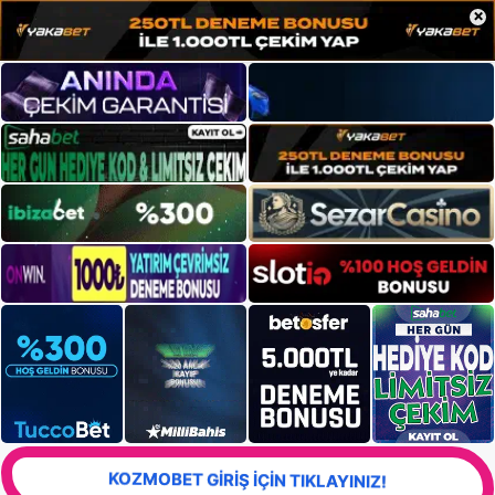
×
KOZMOBET GİRİŞ İÇİN TIKLAYINIZ!