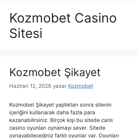
Kozmobet Casino
Sitesi
Kozmobet Şikayet
Haziran 12, 2026
yazar
Kozmobet
Kozmobet Şikayet yaptıktan sonra sitenin
içeriğini kullanarak daha fazla para
kazanabilirsiniz. Birçok kişi bu sitede canlı
casino oyunları oynamayı sever. Sitede
oynayabileceğiniz farklı oyunlar var. Oyunları