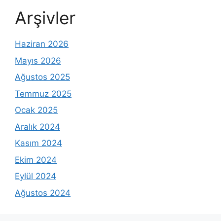
Arşivler
Haziran 2026
Mayıs 2026
Ağustos 2025
Temmuz 2025
Ocak 2025
Aralık 2024
Kasım 2024
Ekim 2024
Eylül 2024
Ağustos 2024