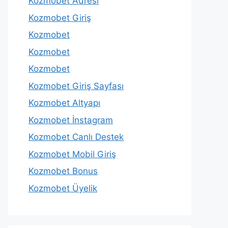
Kozmobet Adresi
Kozmobet Giriş
Kozmobet
Kozmobet
Kozmobet
Kozmobet Giriş Sayfası
Kozmobet Altyapı
Kozmobet İnstagram
Kozmobet Canlı Destek
Kozmobet Mobil Giriş
Kozmobet Bonus
Kozmobet Üyelik