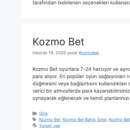
tarafından belirlenen seçenekleri kullanar
Kozmo Bet
Haziran 19, 2026
yazar
Kozmobet
Kozmo Bet oyunlara 7-24 harcıyor ve ayrıc
para alıyor. En popüler oyun sağlayıcıları
düğmesini veya bağlantısını kullandıktan 
verici bir atmosferde para kazanabilirsiniz.
oynayarak eğlenecek ve kendi planlarınız
Kategoriler
Giriş
Etiketler
Kozmo Bet
,
Kozmo Bet Bahis Girişi
,
Kozmo Bet 
Yorum yap