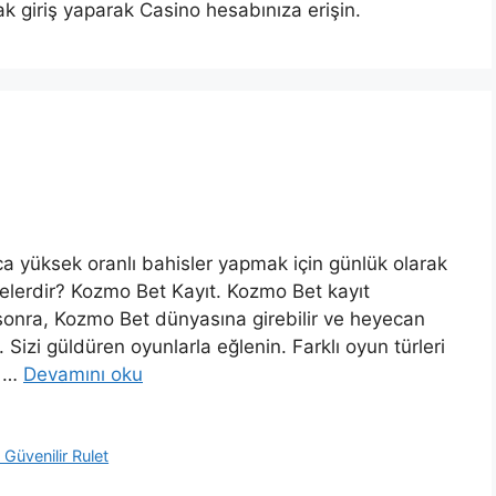
ak giriş yaparak Casino hesabınıza erişin.
a yüksek oranlı bahisler yapmak için günlük olarak
 nelerdir? Kozmo Bet Kayıt. Kozmo Bet kayıt
sonra, Kozmo Bet dünyasına girebilir ve heyecan
 Sizi güldüren oyunlarla eğlenin. Farklı oyun türleri
ı …
Devamını oku
Güvenilir Rulet