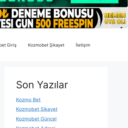
et Giriş
Kozmobet Şikayet
İletişim
Son Yazılar
Kozmo Bet
Kozmobet Şikayet
Kozmobet Güncel