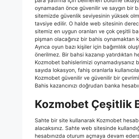
para yatırma için belirlenen bölüme tıklay
oynamadan önce güvenilir ve saygın bir 
sitemizde güvenlik seviyesinin yüksek ol
tavsiye edilir. O halde web sitesinin dere
sitemiz en uygun oranları ve çok çeşitli b
pişman olacağınız bir bahis oynamaktan k
Ayrıca oyun bazı kişiler için bağımlılık o
önerilmez. Bir bahsi kazanıp yatırdıktan
Kozmobet bahislerimizi oynamadıysanız b
sayıda lokasyon, fahiş oranlarla kullanıcıl
Kozmobet güvenilir ve güvenilir bir çevrim
Bahis kazancınızı doğrudan banka hesabını
Kozmobet Çeşitlik B
Sahte bir site kullanarak Kozmobet hesabı
alacaksınız. Sahte web sitesinde kullandığın
hesabınızda oturum açmaya devam edersen