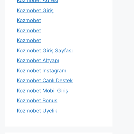
Kozmobet Adresi
Kozmobet Giriş
Kozmobet
Kozmobet
Kozmobet
Kozmobet Giriş Sayfası
Kozmobet Altyapı
Kozmobet İnstagram
Kozmobet Canlı Destek
Kozmobet Mobil Giriş
Kozmobet Bonus
Kozmobet Üyelik