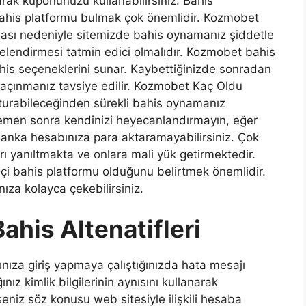
arak kuponunuzu kullanabilirsiniz. Bahis
bahis platformu bulmak çok önemlidir. Kozmobet
ması nedeniyle sitemizde bahis oynamanız şiddetle
celendirmesi tatmin edici olmalıdır. Kozmobet bahis
ahis seçeneklerini sunar. Kaybettiğinizde sonradan
açınmanız tavsiye edilir. Kozmobet Kaç Oldu
luşturabileceğinden sürekli bahis oynamanız
 hemen sonra kendinizi heyecanlandırmayın, eğer
anka hesabınıza para aktaramayabilirsiniz. Çok
arı yanıltmakta ve onlara mali yük getirmektedir.
içi bahis platformu olduğunu belirtmek önemlidir.
za kolayca çekebilirsiniz.
ahis Altenatifleri
nıza giriş yapmaya çalıştığınızda hata mesajı
ız kimlik bilgilerinin aynısını kullanarak
iz söz konusu web sitesiyle ilişkili hesaba