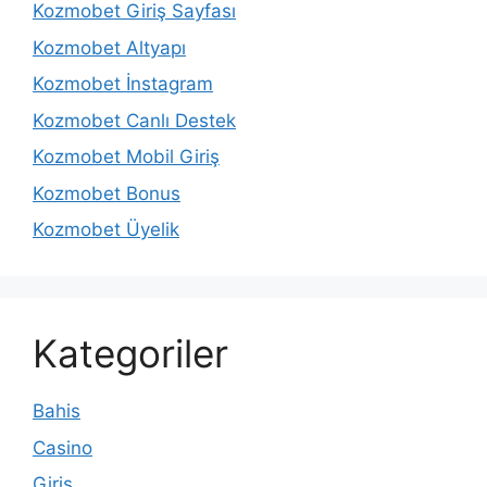
Kozmobet Giriş Sayfası
Kozmobet Altyapı
Kozmobet İnstagram
Kozmobet Canlı Destek
Kozmobet Mobil Giriş
Kozmobet Bonus
Kozmobet Üyelik
Kategoriler
Bahis
Casino
Giriş