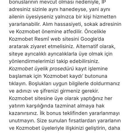
bonuslarının mevcut olması nedeniyle, IP
adresiniz sizinle aynı hanedeyse, yani aynı
ailenin üyesiyseniz yalnızca bir kişi hizmetten
yararlanabilir. Alım hassasiyeti, sokak adresinin
ve Kozmobet önemine atfedilir. Öncelikle
Kozmobet Resmî web sitesini Google’da
aratarak ziyaret etmelisiniz. Alternatif olarak,
siteye ayrıcalıklı ayrıcalıklarla üye olmak için
yönlendirmelerimizi takip edebilirsiniz.
Kozmobet
üyelik prosedürü
kayıt işlemine
başlamak için ‘Kozmobet kaydı’ butonuna
tıklayın. Boşlukları uygun bilgilerle doldurmanız
ve adınızı ve şifrenizi girmeniz gerekir.
Kozmobet sitesine üye olarak yaptığınız her
yatırım karşılığında tazminat almaya hak
kazanırsınız. İlk bonus teklifinden yararlanmayı
unutmayın. Size sunulan fırsatlardan yararlanın
ve Kozmobet üyeleriyle ilişkinizi geliştirin, daha