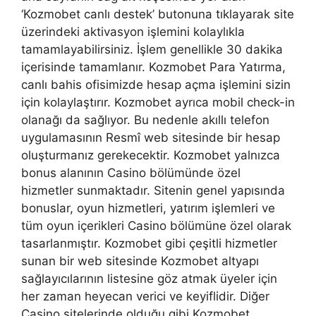
‘Kozmobet canlı destek’ butonuna tıklayarak site
üzerindeki aktivasyon işlemini kolaylıkla
tamamlayabilirsiniz. İşlem genellikle 30 dakika
içerisinde tamamlanır. Kozmobet Para Yatırma,
canlı bahis ofisimizde hesap açma işlemini sizin
için kolaylaştırır. Kozmobet ayrıca mobil check-in
olanağı da sağlıyor. Bu nedenle akıllı telefon
uygulamasının Resmî web sitesinde bir hesap
oluşturmanız gerekecektir. Kozmobet yalnızca
bonus alanının Casino bölümünde özel
hizmetler sunmaktadır. Sitenin genel yapısında
bonuslar, oyun hizmetleri, yatırım işlemleri ve
tüm oyun içerikleri Casino bölümüne özel olarak
tasarlanmıştır. Kozmobet gibi çeşitli hizmetler
sunan bir web sitesinde Kozmobet altyapı
sağlayıcılarının listesine göz atmak üyeler için
her zaman heyecan verici ve keyiflidir. Diğer
Casino sitelerinde olduğu gibi Kozmobet