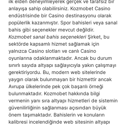
ilk elden deneyimleyerek gerçek ve tarafsız bir
anlayışa sahip olabilirsiniz. Kozmobet Casino
endüstrisinde bir Casino destinasyonu olarak
popülerlik kazanmıştır. Spor bahisleri veya sanal
bahis gibi seçenekler mevcut değildir.
Kozmobet sanal bahis seçenekleri
Şirket, bu
sektörde kapsamlı hizmet sağlamak için
yalnızca Casino slotları ve canlı Casino
oyunlarına odaklanmaktadır. Ancak bu durum
sınırlı sayıda altyapı sağlayıcıyla yakın çalışmayı
gerektiriyordu. Bu, modern web sitelerinde
yaygın olarak bulunmayan bir hizmettir ancak
Avrupa ülkelerinde pek çok başarılı örneği
bulunmaktadır. Kozmobet hakkında bilgi
vermenin yanı sıra altyapı hizmetleri de sistemin
güvenilirliğinin sağlanması açısından büyük
önem taşımaktadır. Bahislerin ve konuların
kalibresi incelendiğinde web sitesinin altyapı