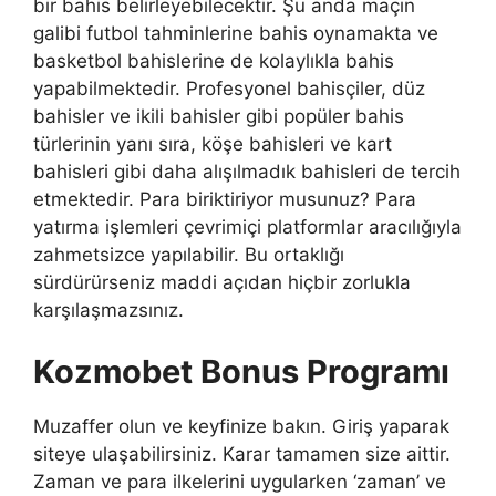
bir bahis belirleyebilecektir. Şu anda maçın
galibi futbol tahminlerine bahis oynamakta ve
basketbol bahislerine de kolaylıkla bahis
yapabilmektedir. Profesyonel bahisçiler, düz
bahisler ve ikili bahisler gibi popüler bahis
türlerinin yanı sıra, köşe bahisleri ve kart
bahisleri gibi daha alışılmadık bahisleri de tercih
etmektedir. Para biriktiriyor musunuz? Para
yatırma işlemleri çevrimiçi platformlar aracılığıyla
zahmetsizce yapılabilir. Bu ortaklığı
sürdürürseniz maddi açıdan hiçbir zorlukla
karşılaşmazsınız.
Kozmobet Bonus Programı
Muzaffer olun ve keyfinize bakın. Giriş yaparak
siteye ulaşabilirsiniz. Karar tamamen size aittir.
Zaman ve para ilkelerini uygularken ‘zaman’ ve