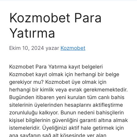
Kozmobet Para
Yatırma
Ekim 10, 2024
yazar
Kozmobet
Kozmobet Para Yatırma kayıt belgeleri
Kozmobet kayıt olmak için herhangi bir belge
gerekiyor mu? Kozmobet üye olmak için
herhangi bir kimlik veya evrak gerekmemektedir.
Bugünden itibaren yeni kurulan tüm canlı bahis
sitelerinin üyelerinden hesaplarını aktifleştirme
zorunluluğu kalkıyor. Bunun nedeni bahisçilerin
kişisel bilgilerinin güvenliğini garanti altına almak
istemeleridir. Üyeliğinizi aktif hale getirmek için
ana sayfanın sağ alt köşesinde yer alan