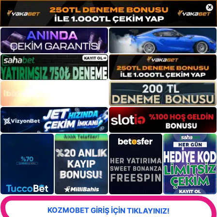
×
KOZMOBET GİRİŞ İÇİN TIKLAYINIZ!