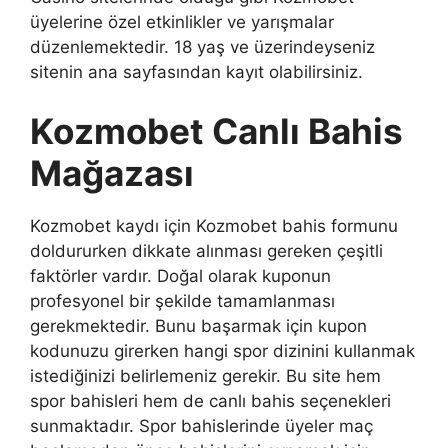
üyelerine özel etkinlikler ve yarışmalar
düzenlemektedir. 18 yaş ve üzerindeyseniz
sitenin ana sayfasından kayıt olabilirsiniz.
Kozmobet Canlı Bahis
Mağazası
Kozmobet kaydı için Kozmobet bahis formunu
doldururken dikkate alınması gereken çeşitli
faktörler vardır. Doğal olarak kuponun
profesyonel bir şekilde tamamlanması
gerekmektedir. Bunu başarmak için kupon
kodunuzu girerken hangi spor dizinini kullanmak
istediğinizi belirlemeniz gerekir. Bu site hem
spor bahisleri hem de canlı bahis seçenekleri
sunmaktadır. Spor bahislerinde üyeler maç