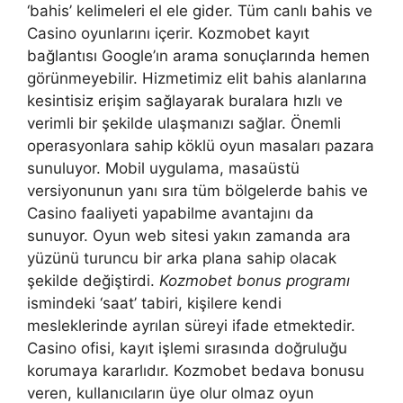
‘bahis’ kelimeleri el ele gider. Tüm canlı bahis ve
Casino oyunlarını içerir. Kozmobet kayıt
bağlantısı Google’ın arama sonuçlarında hemen
görünmeyebilir. Hizmetimiz elit bahis alanlarına
kesintisiz erişim sağlayarak buralara hızlı ve
verimli bir şekilde ulaşmanızı sağlar. Önemli
operasyonlara sahip köklü oyun masaları pazara
sunuluyor. Mobil uygulama, masaüstü
versiyonunun yanı sıra tüm bölgelerde bahis ve
Casino faaliyeti yapabilme avantajını da
sunuyor. Oyun web sitesi yakın zamanda ara
yüzünü turuncu bir arka plana sahip olacak
şekilde değiştirdi.
Kozmobet bonus programı
ismindeki ‘saat’ tabiri, kişilere kendi
mesleklerinde ayrılan süreyi ifade etmektedir.
Casino ofisi, kayıt işlemi sırasında doğruluğu
korumaya kararlıdır. Kozmobet bedava bonusu
veren, kullanıcıların üye olur olmaz oyun