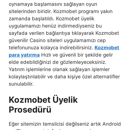
oynamaya başlamasını sağlayan oyun
sitelerinden biridir. Kozmobet programı yakın
zamanda başlatıldı. Kozmobet üyelik
uygulamamızı henüz indirmediyseniz bu
sayfada verilen bağlantıya tıklayarak Kozmobet
güvenilir Casino siteleri uygulamamızı cep
telefonunuza kolayca indirebilirsiniz.
Kozmobet
para yatırma
Hızlı ve güvenli bir şekilde gelir
elde edebildiğinizi de gözlemleyeceksiniz.
Yatırım işlemlerine olanak sağlayan işlemler
kolaylaştırılabilir ve daha kişiye özel alternatifler
sunulabilir.
Kozmobet Üyelik
Prosedürü
Eğer sitemizin temsilcisi değilseniz artık Android