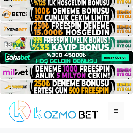
İçeriğe
atla
Menü